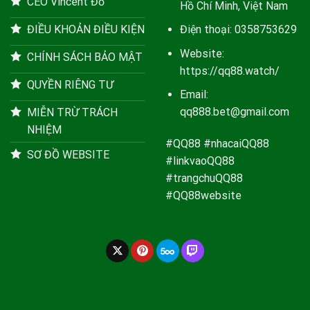
CEO Vincent Đỗ
Hồ Chí Minh, Việt Nam
Điện thoại: 0358753629
ĐIỀU KHOẢN ĐIỀU KIỆN
Website:
CHÍNH SÁCH BẢO MẬT
https://qq88.watch/
QUYỀN RIÊNG TƯ
Email:
qq888.bet@gmail.com
MIỄN TRỪ TRÁCH
NHIỆM
#QQ88 #nhacaiQQ88
SƠ ĐỒ WEBSITE
#linkvaoQQ88
#trangchuQQ88
#QQ88website