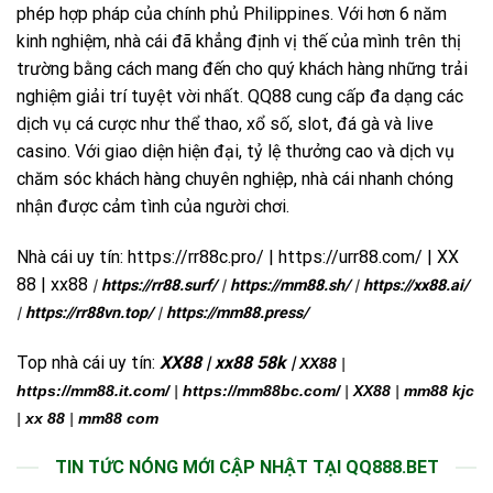
phép hợp pháp của chính phủ Philippines. Với hơn 6 năm
kinh nghiệm, nhà cái đã khẳng định vị thế của mình trên thị
trường bằng cách mang đến cho quý khách hàng những trải
nghiệm giải trí tuyệt vời nhất. QQ88 cung cấp đa dạng các
dịch vụ cá cược như thể thao, xổ số, slot, đá gà và live
casino. Với giao diện hiện đại, tỷ lệ thưởng cao và dịch vụ
chăm sóc khách hàng chuyên nghiệp, nhà cái nhanh chóng
nhận được cảm tình của người chơi.
Nhà cái uy tín:
https://rr88c.pro/
|
https://urr88.com/
|
XX
88
|
xx88
|
https://rr88.surf/
|
https://mm88.sh/
|
https://xx88.ai/
|
https://rr88vn.top/
|
https://mm88.press/
Top nhà cái uy tín:
XX88
|
xx88 58k
|
XX88
|
https://mm88.it.com/
|
https://mm88bc.com/
|
XX88
|
mm88 kjc
|
xx 88
|
mm88 com
TIN TỨC NÓNG MỚI CẬP NHẬT TẠI QQ888.BET