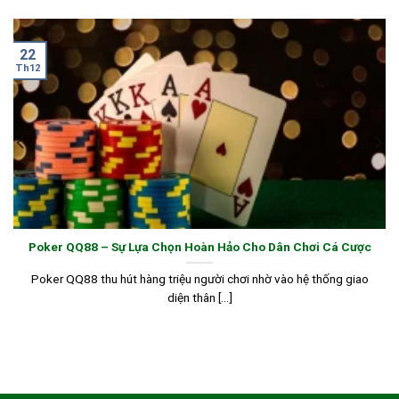
22
Th12
Poker QQ88 – Sự Lựa Chọn Hoàn Hảo Cho Dân Chơi Cá Cược
]
Poker QQ88 thu hút hàng triệu người chơi nhờ vào hệ thống giao
diện thân [...]