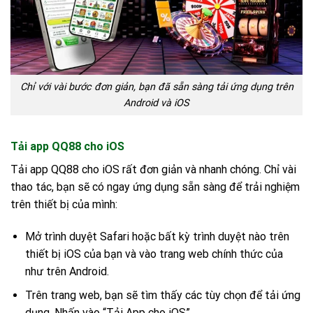
Chỉ với vài bước đơn giản, bạn đã sẵn sàng tải ứng dụng trên
Android và iOS
Tải app QQ88 cho iOS
Tải app QQ88 cho iOS rất đơn giản và nhanh chóng. Chỉ vài
thao tác, bạn sẽ có ngay ứng dụng sẵn sàng để trải nghiệm
trên thiết bị của mình:
Mở trình duyệt Safari hoặc bất kỳ trình duyệt nào trên
thiết bị iOS của bạn và vào trang web chính thức của
như trên Android.
Trên trang web, bạn sẽ tìm thấy các tùy chọn để tải ứng
dụng. Nhấn vào “Tải App cho iOS”.