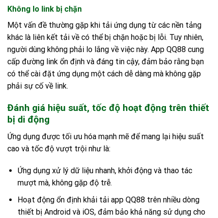
Không lo link bị chặn
Một vấn đề thường gặp khi tải ứng dụng từ các nền tảng
khác là liên kết tải về có thể bị chặn hoặc bị lỗi. Tuy nhiên,
người dùng không phải lo lắng về việc này. App QQ88 cung
cấp đường link ổn định và đáng tin cậy, đảm bảo rằng bạn
có thể cài đặt ứng dụng một cách dễ dàng mà không gặp
phải sự cố về link.
Đánh giá hiệu suất, tốc độ hoạt động trên thiết
bị di động
Ứng dụng được tối ưu hóa mạnh mẽ để mang lại hiệu suất
cao và tốc độ vượt trội như là:
Ứng dụng xử lý dữ liệu nhanh, khởi động và thao tác
mượt mà, không gặp độ trễ.
Hoạt động ổn định khải tải app QQ88 trên nhiều dòng
thiết bị Android và iOS, đảm bảo khả năng sử dụng cho