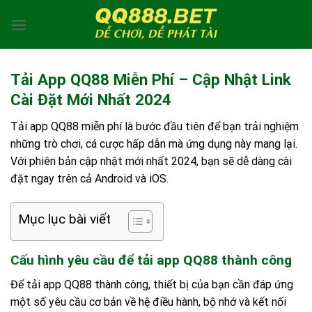
Skip
to
content
Tải App QQ88 Miễn Phí – Cập Nhật Link
Cài Đặt Mới Nhất 2024
Tải app QQ88 miễn phí là bước đầu tiên để bạn trải nghiệm
những trò chơi, cá cược hấp dẫn mà ứng dụng này mang lại.
Với phiên bản cập nhật mới nhất 2024, bạn sẽ dễ dàng cài
đặt ngay trên cả Android và iOS.
Mục lục bài viết
Cấu hình yêu cầu để tải app QQ88 thành công
Để tải app
QQ88
thành công, thiết bị của bạn cần đáp ứng
một số yêu cầu cơ bản về hệ điều hành, bộ nhớ và kết nối