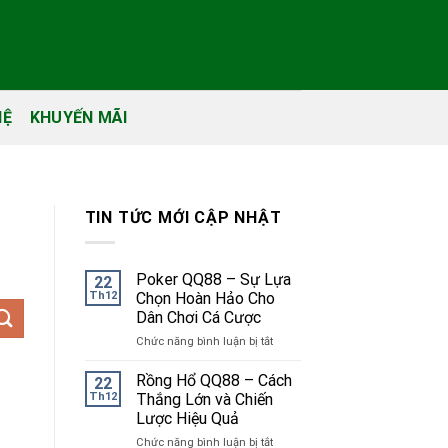
HỆ
KHUYẾN MÃI
TIN TỨC MỚI CẬP NHẬT
Poker QQ88 – Sự Lựa
22
Th12
Chọn Hoàn Hảo Cho
Dân Chơi Cá Cược
ở
Chức năng bình luận bị tắt
Poker
QQ88
Rồng Hổ QQ88 – Cách
22
–
Th12
Thắng Lớn và Chiến
Sự
Lược Hiệu Quả
Lựa
ở
Chức năng bình luận bị tắt
Chọn