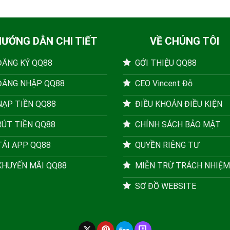
ƯỚNG DẪN CHI TIẾT
VỀ CHÚNG TÔI
ĐĂNG KÝ QQ88
GỚI THIỆU QQ88
ĐĂNG NHẬP QQ88
CEO Vincent Đỗ
NẠP TIỀN QQ88
ĐIỀU KHOẢN ĐIỀU KIỆN
RÚT TIỀN QQ88
CHÍNH SÁCH BẢO MẬT
TẢI APP QQ88
QUYỀN RIÊNG TƯ
KHUYẾN MÃI QQ88
MIỄN TRỪ TRÁCH NHIỆM
SƠ ĐỒ WEBSITE