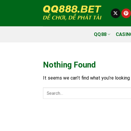
Skip
to
content
QQ88
CASIN
Nothing Found
It seems we can’t find what you’re looking 