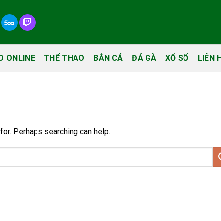
O ONLINE
THỂ THAO
BẮN CÁ
ĐÁ GÀ
XỔ SỐ
LIÊN 
for. Perhaps searching can help.