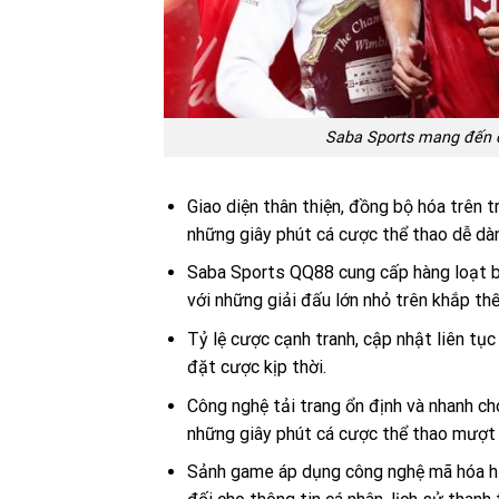
Saba Sports mang đến 
Giao diện thân thiện, đồng bộ hóa trên 
những giây phút cá cược thể thao dễ dà
Saba Sports QQ88 cung cấp hàng loạt b
với những giải đấu lớn nhỏ trên khắp thế 
Tỷ lệ cược cạnh tranh, cập nhật liên tụ
đặt cược kịp thời.
Công nghệ tải trang ổn định và nhanh ch
những giây phút cá cược thể thao mượt 
Sảnh game áp dụng công nghệ mã hóa hiệ