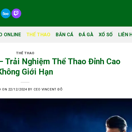
O ONLINE
THỂ THAO
BẮN CÁ
ĐÁ GÀ
XỔ SỐ
LIÊN 
THỂ THAO
– Trải Nghiệm Thể Thao Đỉnh Cao
Không Giới Hạn
D ON
22/12/2024
BY
CEO VINCENT ĐỖ