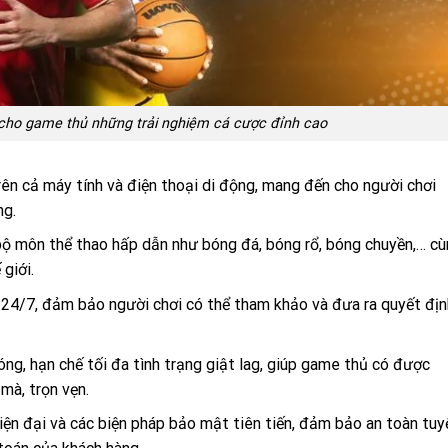
cho game thủ những trải nghiệm cá cược đỉnh cao
trên cả máy tính và điện thoại di động, mang đến cho người chơi
ng.
ộ môn thể thao hấp dẫn như bóng đá, bóng rổ, bóng chuyền,… cù
giới.
c 24/7, đảm bảo người chơi có thể tham khảo và đưa ra quyết địn
óng, hạn chế tối đa tình trạng giật lag, giúp game thủ có được
mà, trọn vẹn.
n đại và các biện pháp bảo mật tiên tiến, đảm bảo an toàn tuy