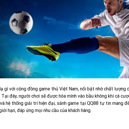
lạ gì với cộng đồng game thủ Việt Nam, nổi bật nhờ chất lượng 
. Tại đây, người chơi sẽ được hòa mình vào bầu không khí cá cượ
 và hệ thống giải trí hiện đại, sảnh game tại
QQ88
tự tin mang đ
giới hạn, đáp ứng mọi nhu cầu của khách hàng.