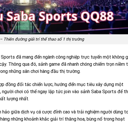
 Thiên đường giải trí thể thao số 1 thị trường
a Sports đã mang đến ngành công nghiệp trực tuyến một không g
 cậy. Thông qua đó, sảnh game đã nhanh chóng chiếm trọn niềm t
rong những sân chơi hàng đầu thị trường.
ợp đồng đối tác chiến lược, hướng đến mục tiêu xây dựng một
ái, người chơi có thể ngay lập tức join vào sảnh Saba Sports để 
hất lượng nhất.
 hảo giữa dịch vụ cá cược đỉnh cao và trải nghiệm người dùng t
hàng những khoảnh khắc giải trí thăng hoa, bùng nổ trong hoạt