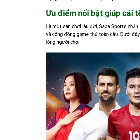
Ưu điểm nổi bật giúp cái 
Là một sân chơi lâu đời, Saba Sports nhận 
và cộng đồng game thủ toàn cầu. Dưới đây 
lòng người chơi.