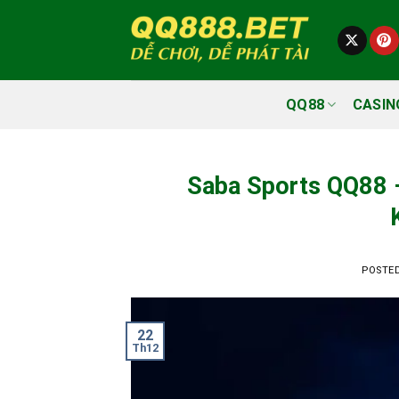
Skip
to
content
QQ88
CASIN
Saba Sports QQ88 
POSTE
22
Th12