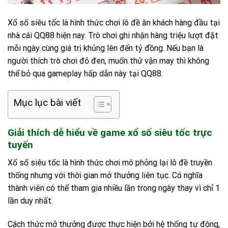
Xổ số siêu tốc là hình thức chơi lô đề ăn khách hàng đầu tại
nhà cái QQ88 hiện nay. Trò chơi ghi nhận hàng triệu lượt đặt
mỗi ngày cùng giá trị khủng lên đến tỷ đồng. Nếu bạn là
người thích trò chơi đỏ đen, muốn thử vận may thì không
thể bỏ qua gameplay hấp dẫn này tại
QQ88
.
Mục lục bài viết
Giải thích dễ hiểu về game xổ số siêu tốc trực
tuyến
Xổ số siêu tốc là hình thức chơi mô phỏng lại lô đề truyền
thống nhưng với thời gian mở thưởng liên tục. Có nghĩa
thành viên có thể tham gia nhiều lần trong ngày thay vì chỉ 1
lần duy nhất.
Cách thức mở thưởng được thực hiện bởi hệ thống tự động,