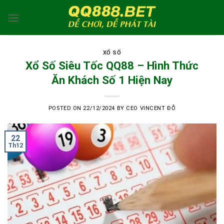
Skip
to
content
XỔ SỐ
Xổ Số Siêu Tốc QQ88 – Hình Thức
Ăn Khách Số 1 Hiện Nay
POSTED ON
22/12/2024
BY
CEO VINCENT ĐỖ
22
Th12