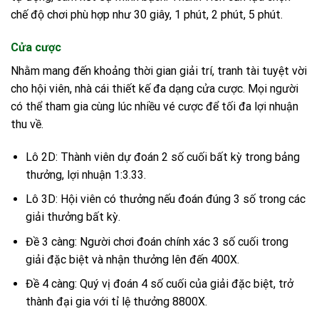
chế độ chơi phù hợp như 30 giây, 1 phút, 2 phút, 5 phút.
Cửa cược
Nhằm mang đến khoảng thời gian giải trí, tranh tài tuyệt vời
cho hội viên, nhà cái thiết kế đa dạng cửa cược. Mọi người
có thể tham gia cùng lúc nhiều vé cược để tối đa lợi nhuận
thu về.
Lô 2D: Thành viên dự đoán 2 số cuối bất kỳ trong bảng
thưởng, lợi nhuận 1:3.33.
Lô 3D: Hội viên có thưởng nếu đoán đúng 3 số trong các
giải thưởng bất kỳ.
Đề 3 càng: Người chơi đoán chính xác 3 số cuối trong
giải đặc biệt và nhận thưởng lên đến 400X.
Đề 4 càng: Quý vị đoán 4 số cuối của giải đặc biệt, trở
thành đại gia với tỉ lệ thưởng 8800X.