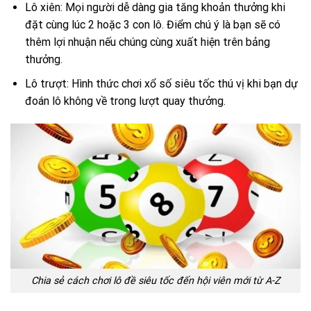
Lô xiên: Mọi người dễ dàng gia tăng khoản thưởng khi
đặt cùng lúc 2 hoặc 3 con lô. Điểm chú ý là bạn sẽ có
thêm lợi nhuận nếu chúng cùng xuất hiện trên bảng
thưởng.
Lô trượt: Hình thức chơi xổ số siêu tốc thú vị khi bạn dự
đoán lô không về trong lượt quay thưởng.
Chia sẻ cách chơi lô đề siêu tốc đến hội viên mới từ A-Z