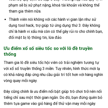
phạm sẽ bị xử phạt nặng, khoá tài khoản và không thể
tham gia thêm nữa.
Thành viên nói không với các hành vi gian lận như sử
dụng tool hack, trợ giúp từ ứng dụng thứ 3. Đây không
chỉ là hành vi xấu mà còn có thể gây rủi ro cho chính bạn,
đối mặt bị lộ thông tin, lừa đảo.
Ưu điểm xổ số siêu tốc so với lô đề truyền
thống
Tham gia lô đề siêu tốc hội viên có trải nghiệm tương tự
với xổ số truyền thống 3 miền. Tuy nhiên, hình thức mới lạ
có khả năng đáp ứng nhu cầu giải trí tốt hơn với hàng nghìn
vòng quay mỗi ngày.
Đây cũng chính là ưu điểm nổi bật giúp trò chơi trở nên nổi
tiếng chỉ sau một thời gian ngắn. Do đó, bạn đừng quên bỏ
thêm tựa game vào giỏ hàng để thử vận may mỗi ngày.