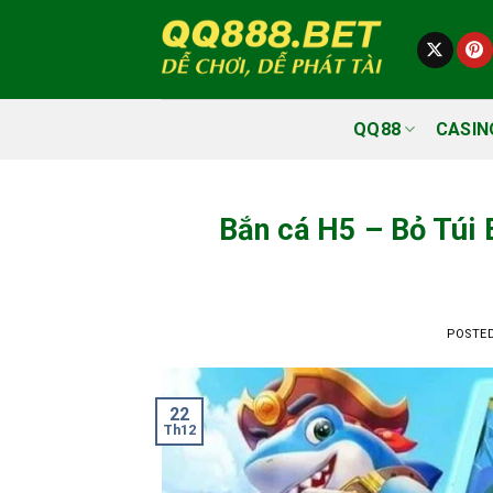
Skip
to
content
QQ88
CASIN
Bắn cá H5 – Bỏ Túi 
POSTE
22
Th12