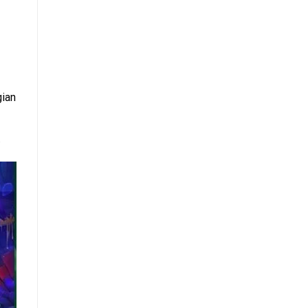
gian
.