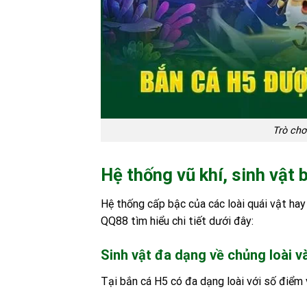
Trò chơ
Hệ thống vũ khí, sinh vật 
Hệ thống cấp bậc của các loài quái vật hay
QQ88 tìm hiểu chi tiết dưới đây:
Sinh vật đa dạng về chủng loài v
Tại bắn cá H5 có đa dạng loài với số điểm