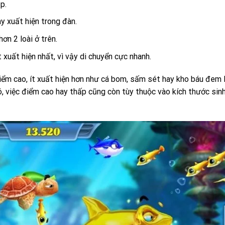
p.
y xuất hiện trong đàn.
hơn 2 loài ở trên.
t xuất hiện nhất, vì vậy di chuyển cực nhanh.
điểm cao, ít xuất hiện hơn như cá bom, sấm sét hay kho báu đem l
, việc điểm cao hay thấp cũng còn tùy thuộc vào kích thước sin