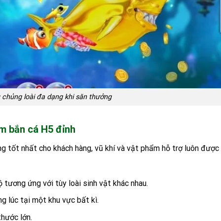
 chủng loài đa dạng khi săn thưởng
ệm bắn cá H5 đỉnh
g tốt nhất cho khách hàng, vũ khí và vật phẩm hỗ trợ luôn được
 tương ứng với tùy loài sinh vật khác nhau.
g lúc tại một khu vực bất kì.
thước lớn.