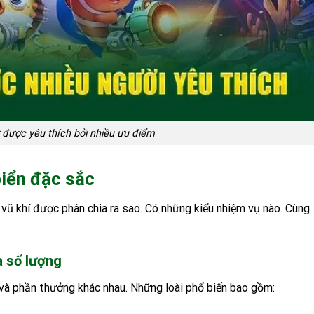
 được yêu thích bởi nhiều ưu điểm
biển đặc sắc
 vũ khí được phân chia ra sao. Có những kiểu nhiệm vụ nào. Cùng
à số lượng
 và phần thưởng khác nhau. Những loài phổ biến bao gồm: