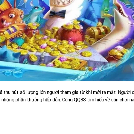
đã thu hút số lượng lớn người tham gia từ khi mới ra mắt. Người 
n những phần thưởng hấp dẫn. Cùng
QQ88
tìm hiểu về sân chơi n