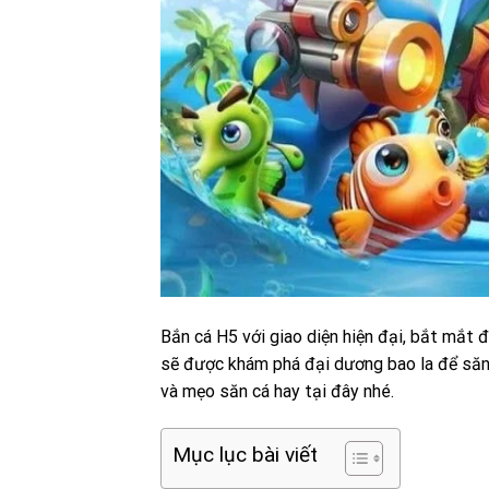
Bắn cá H5 với giao diện hiện đại, bắt mắt 
sẽ được khám phá đại dương bao la để să
và mẹo săn cá hay tại đây nhé.
Mục lục bài viết