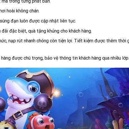
 mà trong từng phát bắn.
hơi hoài không chán.
 súng đạn luôn được cập nhật liên tục.
đãi đặc biệt, quà tặng khủng cho khách hàng.
hức, nạp rút nhanh chóng còn tiện lợi. Tiết kiệm được thêm thời 
hàng được chú trọng, bảo vệ thông tin khách hàng qua nhiều lớp