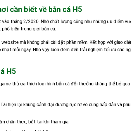
hơi cần biết về bắn cá H5
t vào tháng 2/2020. Nhờ chất lượng cũng như những ưu điểm vư
 phổ biến trong giới bắn cá.
rên website mà không phải cài đặt phần mềm. Kết hợp với giao diệ
p nhật mỗi ngày. Nhờ vậy luôn đem đến trải nghiệm tối ưu cho n
cá H5
game thủ ưa thích loại hình bắn cá đổi thưởng không thể bỏ qua
. Tái hiện lại khung cảnh đại dương rực rỡ vô cùng hấp dẫn và phù
 chân thực, bắt tai khi tham gia.