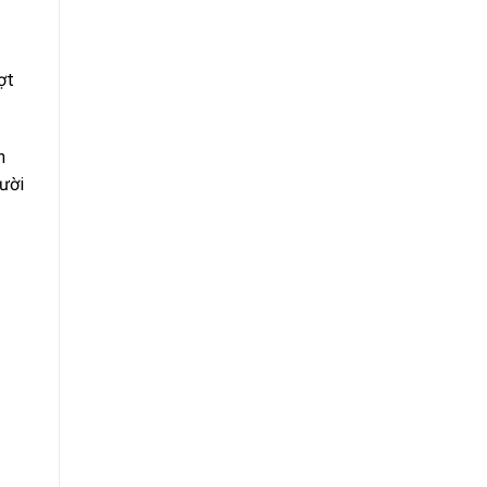
Nhất
Năm
2024
ợt
n
gười