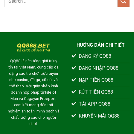
–
Yêu
Trải
Thích
Nghiệm
Hàng
Chơi
Đầu
Hấp
2024
Dẫn
Nhất
Năm
2024
HƯỚNG DẪN CHI TIẾT
ĐĂNG KÝ QQ88
QQ88
là nền tảng giải trí uy
tín tại Việt Nam, cung cấp đa
ĐĂNG NHẬP QQ88
dạng các trò chơi trực tuyến
như casino, đá gà, xổ số, và
NẠP TIỀN QQ88
thể thao. Với giấy phép kinh
RÚT TIỀN QQ88
doanh hợp pháp từ Isle of
Man và Cagayan Freeport,
TẢI APP QQ88
cam kết mang đến trải
nghiệm an toàn, minh bạch và
KHUYẾN MÃI QQ88
chất lượng cao cho người
chơi.