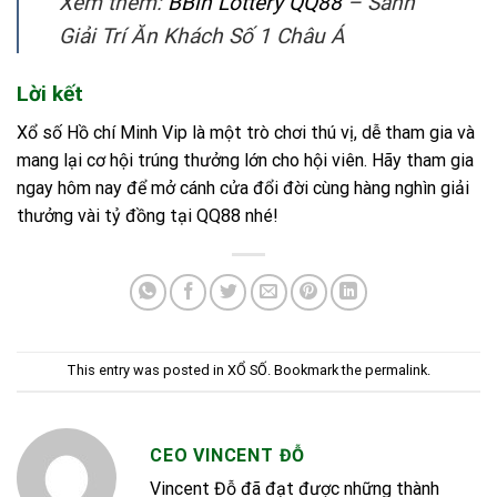
Xem thêm:
BBin Lottery QQ88
– Sảnh
Giải Trí Ăn Khách Số 1 Châu Á
Lời kết
Xổ số Hồ chí Minh Vip
là một trò chơi thú vị, dễ tham gia và
mang lại cơ hội trúng thưởng lớn cho hội viên. Hãy tham gia
ngay hôm nay để mở cánh cửa đổi đời cùng hàng nghìn giải
thưởng vài tỷ đồng tại QQ88 nhé!
This entry was posted in
XỔ SỐ
. Bookmark the
permalink
.
CEO VINCENT ĐỖ
Vincent Đỗ đã đạt được những thành