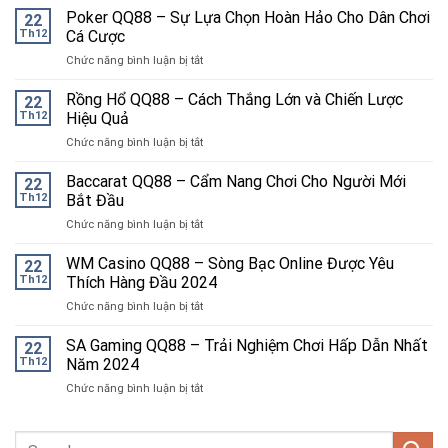
Poker QQ88 – Sự Lựa Chọn Hoàn Hảo Cho Dân Chơi
22
Th12
Cá Cược
ở
Chức năng bình luận bị tắt
Poker
QQ88
Rồng Hổ QQ88 – Cách Thắng Lớn và Chiến Lược
22
–
Th12
Hiệu Quả
Sự
ở
Chức năng bình luận bị tắt
Lựa
Rồng
Chọn
Hổ
Baccarat QQ88 – Cẩm Nang Chơi Cho Người Mới
Hoàn
22
QQ88
Hảo
Th12
Bắt Đầu
–
Cho
ở
Chức năng bình luận bị tắt
Cách
Dân
Baccarat
Thắng
Chơi
QQ88
WM Casino QQ88 – Sòng Bạc Online Được Yêu
Lớn
22
Cá
–
và
Th12
Thích Hàng Đầu 2024
Cược
Cẩm
Chiến
ở
Chức năng bình luận bị tắt
Nang
Lược
WM
Chơi
Hiệu
Casino
SA Gaming QQ88 – Trải Nghiệm Chơi Hấp Dẫn Nhất
Cho
22
Quả
QQ88
Người
Th12
Năm 2024
–
Mới
ở
Chức năng bình luận bị tắt
Sòng
Bắt
SA
Bạc
Đầu
Gaming
Online
QQ88
Được